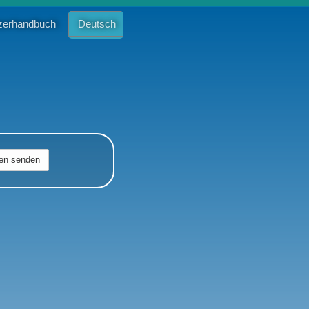
zerhandbuch
Deutsch
Italiano
en senden